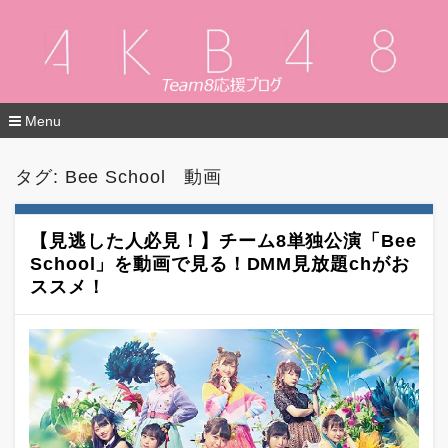
Menu
コ
ン
タグ: Bee School 動画
テ
ン
ツ
へ
【見逃した人必見！】チーム8単独公演「Bee
移
School」を動画で見る！DMM見放題chがお
動
ススメ！