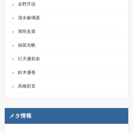
永野芹佳
清水麻璃亜
濱咲友菜
福留光帆
行天優莉奈
鈴木優香
高橋彩音
メタ情報