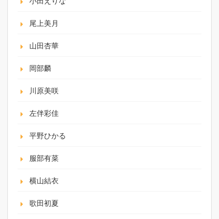
小田えりな
尾上美月
山田杏華
岡部麟
川原美咲
左伴彩佳
平野ひかる
服部有菜
横山結衣
歌田初夏