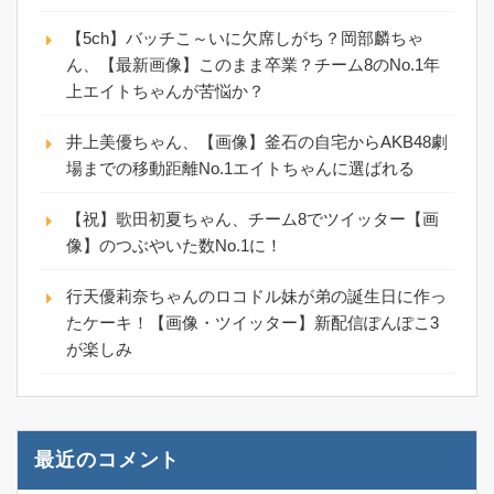
【5ch】バッチこ～いに欠席しがち？岡部麟ちゃ
ん、【最新画像】このまま卒業？チーム8のNo.1年
上エイトちゃんが苦悩か？
井上美優ちゃん、【画像】釜石の自宅からAKB48劇
場までの移動距離No.1エイトちゃんに選ばれる
【祝】歌田初夏ちゃん、チーム8でツイッター【画
像】のつぶやいた数No.1に！
行天優莉奈ちゃんのロコドル妹が弟の誕生日に作っ
たケーキ！【画像・ツイッター】新配信ぽんぽこ3
が楽しみ
最近のコメント