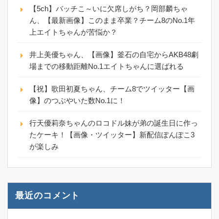
【5ch】バッチこ～いに欠席しがち？岡部麟ちゃ
ん、【最新画像】このまま卒業？チーム8のNo.1年
上エイトちゃんが苦悩か？
井上美優ちゃん、【画像】釜石の自宅からAKB48劇
場までの移動距離No.1エイトちゃんに選ばれる
【祝】歌田初夏ちゃん、チーム8でツイッター【画
像】のつぶやいた数No.1に！
行天優莉奈ちゃんのロコドル妹が弟の誕生日に作っ
たケーキ！【画像・ツイッター】新配信ぽんぽこ3
が楽しみ
最近のコメント