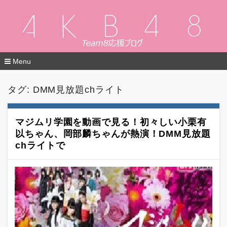
Menu
コ
ン
タグ: DMM見放題chライト
テ
ン
ツ
へ
マジムリ学園を動画で見る！初々しい小栗有
移
以ちゃん、岡部麟ちゃんが熱演！DMM見放題
動
chライトで