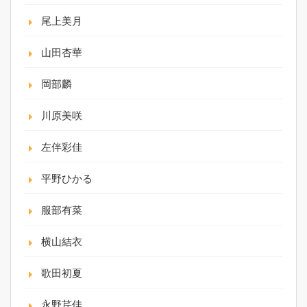
尾上美月
山田杏華
岡部麟
川原美咲
左伴彩佳
平野ひかる
服部有菜
横山結衣
歌田初夏
永野芹佳