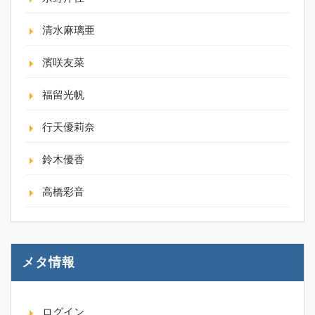
清水麻璃亜
濱咲友菜
福留光帆
行天優莉奈
鈴木優香
高橋彩音
メタ情報
ログイン