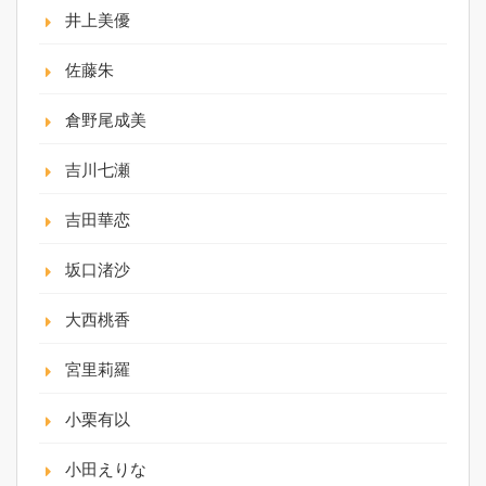
井上美優
佐藤朱
倉野尾成美
吉川七瀬
吉田華恋
坂口渚沙
大西桃香
宮里莉羅
小栗有以
小田えりな